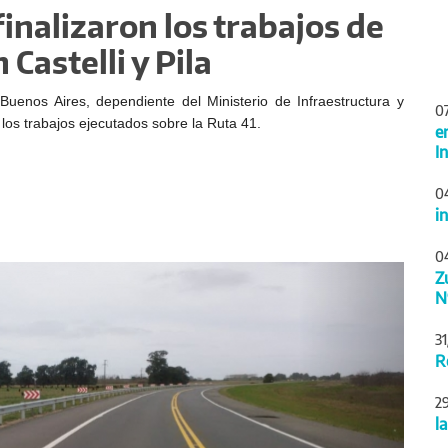
finalizaron los trabajos de
Castelli y Pila
Buenos Aires, dependiente del Ministerio de Infraestructura y
0
 los trabajos ejecutados sobre la Ruta 41.
e
I
0
i
0
Siguiente
Z
N
3
R
2
l