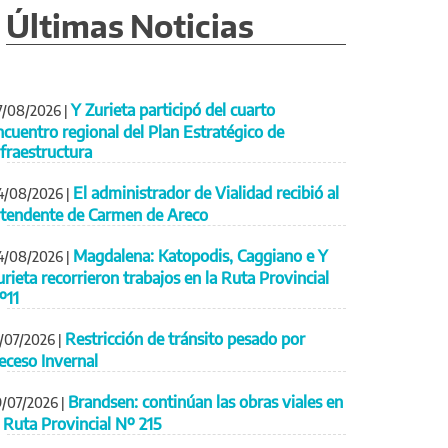
Últimas Noticias
Y Zurieta participó del cuarto
7/08/2026
|
ncuentro regional del Plan Estratégico de
nfraestructura
El administrador de Vialidad recibió al
4/08/2026
|
ntendente de Carmen de Areco
Magdalena: Katopodis, Caggiano e Y
4/08/2026
|
urieta recorrieron trabajos en la Ruta Provincial
º11
Restricción de tránsito pesado por
1/07/2026
|
eceso Invernal
Brandsen: continúan las obras viales en
9/07/2026
|
a Ruta Provincial Nº 215