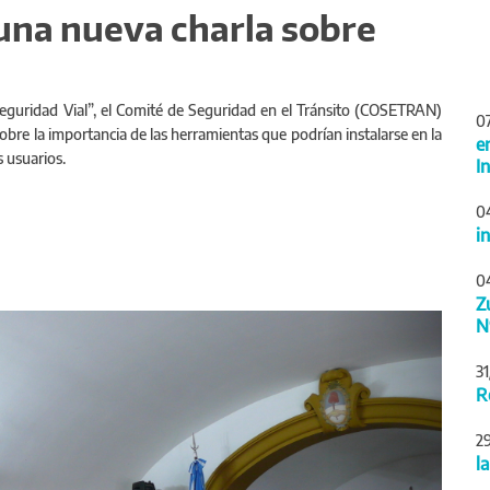
 una nueva charla sobre
 Seguridad Vial”, el Comité de Seguridad en el Tránsito (COSETRAN)
0
sobre la importancia de las herramientas que podrían instalarse en la
e
 usuarios.
I
0
i
0
Z
Siguiente
N
3
R
2
l