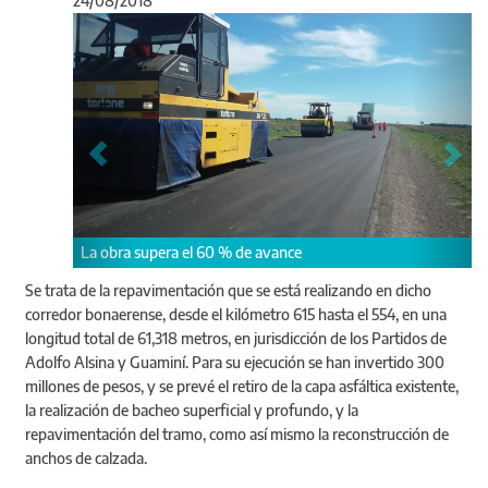
24/08/2018
Anterior
Sigu
era el 60 % de avance
Se trata de la repavimentación que se está realizando en dicho
corredor bonaerense, desde el kilómetro 615 hasta el 554, en una
longitud total de 61,318 metros, en jurisdicción de los Partidos de
Adolfo Alsina y Guaminí. Para su ejecución se han invertido 300
millones de pesos, y se prevé el retiro de la capa asfáltica existente,
la realización de bacheo superficial y profundo, y la
repavimentación del tramo, como así mismo la reconstrucción de
anchos de calzada.