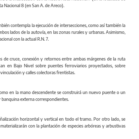
uta Nacional 8 (en San A. de Areco).
bién contempla la ejecución de intersecciones, como así también la
ambos lados de la autovía, en las zonas rurales y urbanas. Asimismo,
cional con la actual R.N. 7.
mas de cruce, conexión y retornos entre ambas márgenes de la ruta
uzan en Bajo Nivel sobre puentes ferroviarios proyectados, sobre
nculación y calles colectoras frentistas.
como en la mano descendente se construirá un nuevo puente o un
 y banquina externa correspondientes.
alización horizontal y vertical en todo el tramo. Por otro lado, se
materializarán con la plantación de especies arbóreas y arbustivas