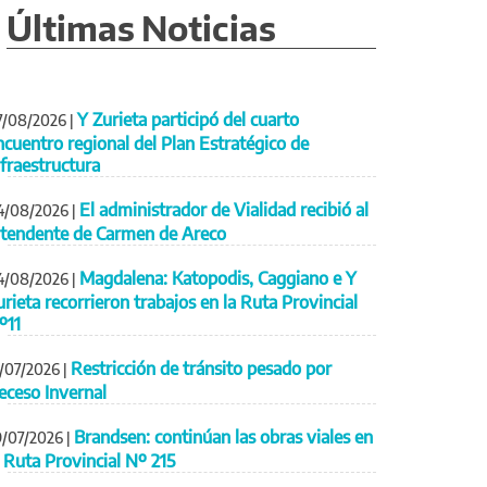
Últimas Noticias
Y Zurieta participó del cuarto
7/08/2026
|
ncuentro regional del Plan Estratégico de
nfraestructura
El administrador de Vialidad recibió al
4/08/2026
|
ntendente de Carmen de Areco
Magdalena: Katopodis, Caggiano e Y
4/08/2026
|
urieta recorrieron trabajos en la Ruta Provincial
º11
Restricción de tránsito pesado por
1/07/2026
|
eceso Invernal
Brandsen: continúan las obras viales en
9/07/2026
|
a Ruta Provincial Nº 215