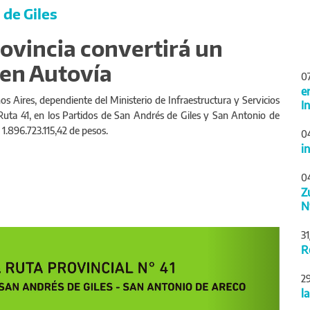
 de Giles
rovincia convertirá un
 en Autovía
0
e
os Aires, dependiente del Ministerio de Infraestructura y Servicios
I
e Ruta 41, en los Partidos de San Andrés de Giles y San Antonio de
 1.896.723.115,42 de pesos.
0
i
0
Z
N
Siguiente
3
R
2
l