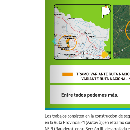
El Sub Administrador de Vialidad, junto los 
Los trabajos consisten en la construcción de se
en la Ruta Provincial 41 (Autovía); en el tramo co
N° 9 (Baradero), en su Sección III, desarrollada e