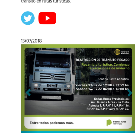
tránsito en rutas turísticas.
13/07/2018
Anterior
Sigu