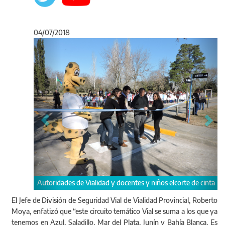
04/07/2018
Anterior
Sigu
Autoridades de Vialidad y docentes y niños elcorte de cinta
El Jefe de División de Seguridad Vial de Vialidad Provincial, Roberto
Moya, enfatizó que “este circuito temático Vial se suma a los que ya
tenemos en Azul, Saladillo, Mar del Plata, Junín y Bahía Blanca. Es