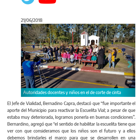
21/06/2018
Anterior
Sigu
entes y niños en el de corte de cinta
El Jefe de Vialidad, Bernadino Capra, destacó que “fue importante el
aporte del Municipio para reactivar la Escuelita Vial; a pesar de que
estaba muy deteriorada, logramos ponerla en buenas condiciones”.
Bernardino, agregó que “el sentido de habilitar la escuelita tiene que
ver con que consideramos que los niños son el futuro y a ellos
debemos brindarles el marco para que se desarrollen en una