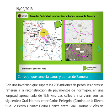
19/06/2018
Anterior
Sigu
Autoridades de la DVBA durante la licitación
Zamora
Con una inversión que supera los 205 millones de pesos, las obras se
refieren a la reconstrucción de pavimentos de hormigón, en una
longitud aproximada de 12,5 km. Las calles a intervenir son las
siguientes: Gral. Hornos entre Carlos Pellegrini (Camino de la Rivera
Sud) y Pedro Uriarte; Pedro Uriarte entre Gral. Hornos y vías de