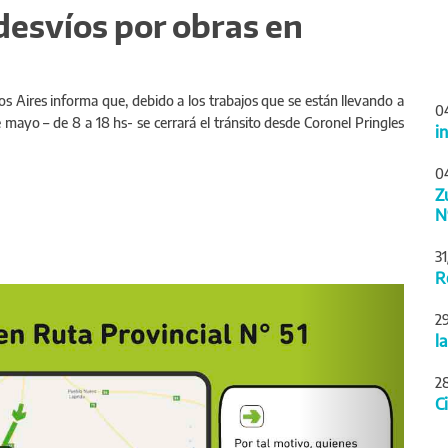
 desvíos por obras en
os Aires informa que, debido a los trabajos que se están llevando a
0
e mayo – de 8 a 18 hs- se cerrará el tránsito desde Coronel Pringles
i
0
Z
N
3
R
Siguiente
2
l
2
C