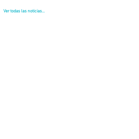
Ver todas las noticias...
ación "Operativos de Control de Pesos y Dimensiones, la constatación de inf
nicas de Infracción de Tránsito"