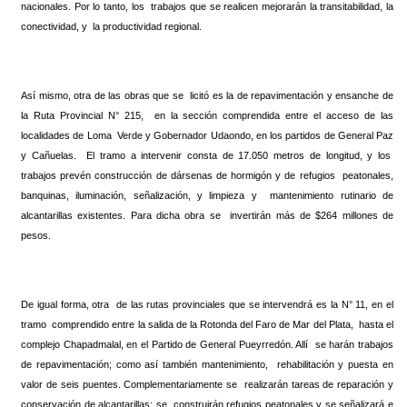
nacionales. Por lo tanto, los trabajos que se realicen mejorarán la transitabilidad, la
conectividad, y la productividad regional.
Así mismo, otra de las obras que se licitó es la de repavimentación y ensanche de
la Ruta Provincial N° 215, en la sección comprendida entre el acceso de las
localidades de Loma Verde y Gobernador Udaondo, en los partidos de General Paz
y Cañuelas. El tramo a intervenir consta de 17.050 metros de longitud, y los
trabajos prevén construcción de dársenas de hormigón y de refugios peatonales,
banquinas, iluminación, señalización, y limpieza y mantenimiento rutinario de
alcantarillas existentes. Para dicha obra se invertirán más de $264 millones de
pesos.
De igual forma, otra de las rutas provinciales que se intervendrá es la N° 11, en el
tramo comprendido entre la salida de la Rotonda del Faro de Mar del Plata, hasta el
complejo Chapadmalal, en el Partido de General Pueyrredón. Allí se harán trabajos
de repavimentación; como así también mantenimiento, rehabilitación y puesta en
valor de seis puentes. Complementariamente se realizarán tareas de reparación y
conservación de alcantarillas; se construirán refugios peatonales y se señalizará e