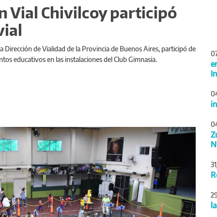
 Vial Chivilcoy participó
ial
a Dirección de Vialidad de la Provincia de Buenos Aires, participó de
0
ntos educativos en las instalaciones del Club Gimnasia.
e
I
0
i
0
Siguiente
Z
N
3
R
2
l