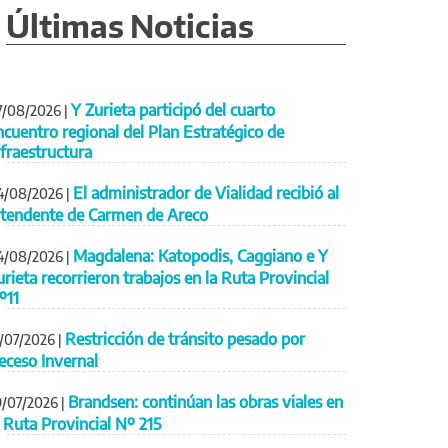
Últimas Noticias
Y Zurieta participó del cuarto
7/08/2026
|
ncuentro regional del Plan Estratégico de
nfraestructura
El administrador de Vialidad recibió al
4/08/2026
|
ntendente de Carmen de Areco
Magdalena: Katopodis, Caggiano e Y
4/08/2026
|
urieta recorrieron trabajos en la Ruta Provincial
º11
Restricción de tránsito pesado por
1/07/2026
|
eceso Invernal
Brandsen: continúan las obras viales en
9/07/2026
|
a Ruta Provincial Nº 215