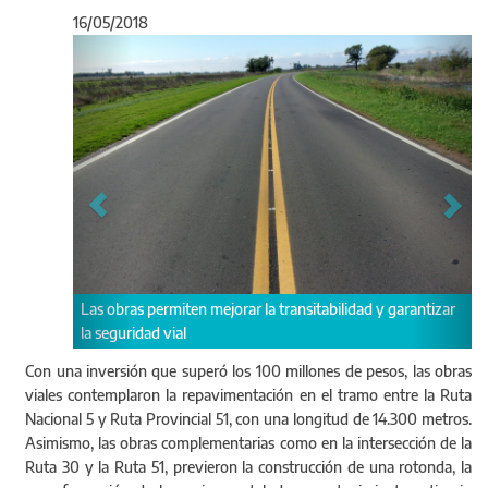
16/05/2018
Anterior
Sigu
Las obras permiten mejorar la transitabilidad y garantizar
la seguridad vial
Con una inversión que superó los 100 millones de pesos, las obras
viales contemplaron la repavimentación en el tramo entre la Ruta
Nacional 5 y Ruta Provincial 51, con una longitud de 14.300 metros.
Asimismo, las obras complementarias como en la intersección de la
Ruta 30 y la Ruta 51, previeron la construcción de una rotonda, la