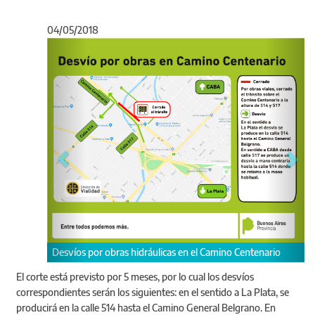
04/05/2018
Anterior
Sigu
Desvíos por obras hidráulicas en el Camino Centenario
El corte está previsto por 5 meses, por lo cual los desvíos
correspondientes serán los siguientes: en el sentido a La Plata, se
producirá en la calle 514 hasta el Camino General Belgrano. En