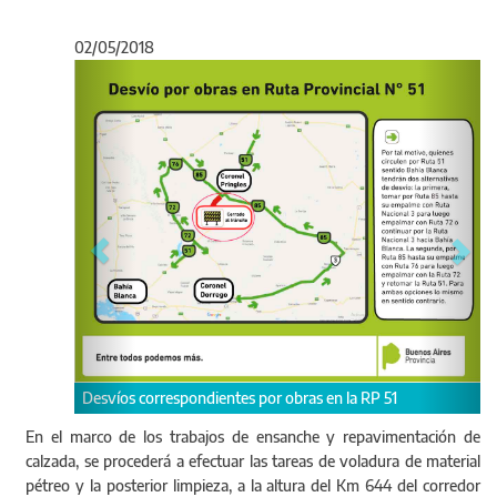
02/05/2018
Anterior
Sigu
Desvíos correspondientes por obras en la RP 51
En el marco de los trabajos de ensanche y repavimentación de
calzada, se procederá a efectuar las tareas de voladura de material
pétreo y la posterior limpieza, a la altura del Km 644 del corredor