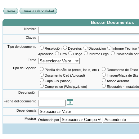
France Angleterre
France - Angleterre
Angleterre - France
Angleterre France
Buscar Documentos
Nombre
Claves
Tipo de documento
Resolución
Decretos
Disposición
Informe Técnico
Aplicacion
Otro
Pliego
Informe Legal
Publicación per
Tema
Tipo de Soporte
Planilla de cálculo (excel, lotus, etc.)
Documento de Texto 
Documento Cad (Autocad)
Imagen/Mapa de Bits
Capa Gis (shape)
Adobe Acrobat
Compresion (Winzip,zip,etc)
Ejecutable - Instalado
Descripción
Fecha del documento
Dependencia
Mostrar
Ordenado por