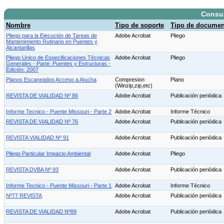
Consu
Nombre
Tipo de soporte
Tipo de documen
Pliego para la Ejecución de Tareas de
Adobe Acrobat
Pliego
Mantenimiento Rutinario en Puentes y
Alcantarillas
Pliego Unico de Especificaciones Técnicas
Adobe Acrobat
Pliego
Generales - Parte: Puentes y Estructuras -
Edición: 2007
Planos Escaneados Acceso a Atucha
Compresion
Plano
(Winzip,zip,etc)
REVISTA DE VIALIDAD Nº 86
Adobe Acrobat
Publicación periódica
Informe Tecnico - Puente Missouri - Parte 2
Adobe Acrobat
Informe Técnico
REVISTA DE VIALIDAD Nº 76
Adobe Acrobat
Publicación periódica
REVISTA VIALIDAD Nº 91
Adobe Acrobat
Publicación periódica
Pliego Particular Impacto Ambiental
Adobe Acrobat
Pliego
REVISTA DVBA Nº 93
Adobe Acrobat
Publicación periódica
Informe Tecnico - Puente Missouri - Parte 1
Adobe Acrobat
Informe Técnico
Nº77 REVISTA
Adobe Acrobat
Publicación periódica
REVISTA DE VIALIDAD Nº89
Adobe Acrobat
Publicación periódica