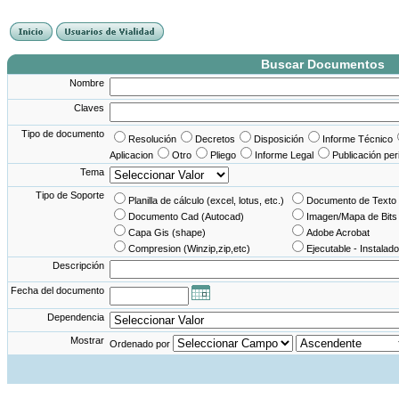
France Angleterre
France - Angleterre
Angleterre - France
Angleterre France
Buscar Documentos
Nombre
Claves
Tipo de documento
Resolución
Decretos
Disposición
Informe Técnico
Aplicacion
Otro
Pliego
Informe Legal
Publicación per
Tema
Tipo de Soporte
Planilla de cálculo (excel, lotus, etc.)
Documento de Texto 
Documento Cad (Autocad)
Imagen/Mapa de Bits
Capa Gis (shape)
Adobe Acrobat
Compresion (Winzip,zip,etc)
Ejecutable - Instalado
Descripción
Fecha del documento
Dependencia
Mostrar
Ordenado por