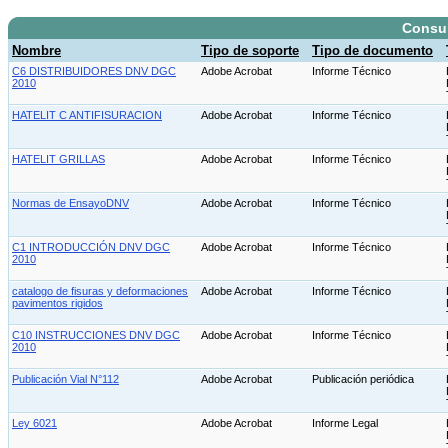
Consu
Nombre
Tipo de soporte
Tipo de documento
C6 DISTRIBUIDORES DNV DGC
Adobe Acrobat
Informe Técnico
2010
HATELIT C ANTIFISURACION
Adobe Acrobat
Informe Técnico
HATELIT GRILLAS
Adobe Acrobat
Informe Técnico
Normas de EnsayoDNV
Adobe Acrobat
Informe Técnico
C1 INTRODUCCIÓN DNV DGC
Adobe Acrobat
Informe Técnico
2010
catalogo de fisuras y deformaciones
Adobe Acrobat
Informe Técnico
pavimentos rigidos
C10 INSTRUCCIONES DNV DGC
Adobe Acrobat
Informe Técnico
2010
Publicación Vial N°112
Adobe Acrobat
Publicación periódica
Ley 6021
Adobe Acrobat
Informe Legal