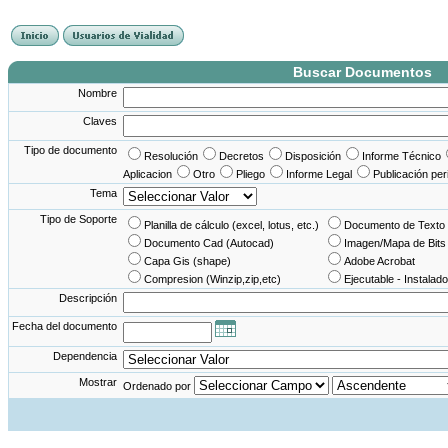
France Angleterre
France - Angleterre
Angleterre - France
Angleterre France
Buscar Documentos
Nombre
Claves
Tipo de documento
Resolución
Decretos
Disposición
Informe Técnico
Aplicacion
Otro
Pliego
Informe Legal
Publicación per
Tema
Tipo de Soporte
Planilla de cálculo (excel, lotus, etc.)
Documento de Texto 
Documento Cad (Autocad)
Imagen/Mapa de Bits
Capa Gis (shape)
Adobe Acrobat
Compresion (Winzip,zip,etc)
Ejecutable - Instalado
Descripción
Fecha del documento
Dependencia
Mostrar
Ordenado por