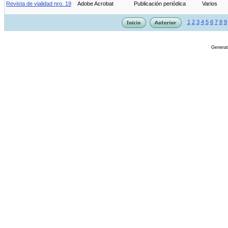
Revista de vialidad nro. 19
Adobe Acrobat
Publicación periódica
Varios
1
2
3
4
5
6
7
8
9
Genera