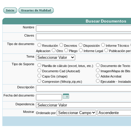
France Angleterre
France - Angleterre
Angleterre - France
Angleterre France
Buscar Documentos
Nombre
Claves
Tipo de documento
Resolución
Decretos
Disposición
Informe Técnico
Aplicacion
Otro
Pliego
Informe Legal
Publicación per
Tema
Tipo de Soporte
Planilla de cálculo (excel, lotus, etc.)
Documento de Texto 
Documento Cad (Autocad)
Imagen/Mapa de Bits
Capa Gis (shape)
Adobe Acrobat
Compresion (Winzip,zip,etc)
Ejecutable - Instalado
Descripción
Fecha del documento
Dependencia
Mostrar
Ordenado por