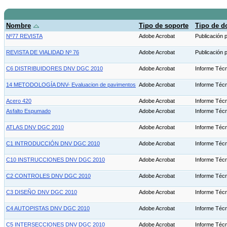
Nombre
Tipo de soporte
Tipo de 
Nº77 REVISTA
Adobe Acrobat
Publicación 
REVISTA DE VIALIDAD Nº 76
Adobe Acrobat
Publicación 
C6 DISTRIBUIDORES DNV DGC 2010
Adobe Acrobat
Informe Téc
14 METODOLOGÍA DNV- Evaluacion de pavimentos
Adobe Acrobat
Informe Téc
Acero 420
Adobe Acrobat
Informe Téc
Asfalto Espumado
Adobe Acrobat
Informe Téc
ATLAS DNV DGC 2010
Adobe Acrobat
Informe Téc
C1 INTRODUCCIÓN DNV DGC 2010
Adobe Acrobat
Informe Téc
C10 INSTRUCCIONES DNV DGC 2010
Adobe Acrobat
Informe Téc
C2 CONTROLES DNV DGC 2010
Adobe Acrobat
Informe Téc
C3 DISEÑO DNV DGC 2010
Adobe Acrobat
Informe Téc
C4 AUTOPISTAS DNV DGC 2010
Adobe Acrobat
Informe Téc
C5 INTERSECCIONES DNV DGC 2010
Adobe Acrobat
Informe Téc