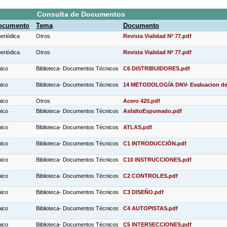
Consulta de Documentos
documento
Tema
Documento
periódica
Otros
Revista Vialidad Nº 77.pdf
periódica
Otros
Revista Vialidad Nº 77.pdf
nico
Biblioteca- Documentos Técnicos
C6 DISTRIBUIDORES.pdf
nico
Biblioteca- Documentos Técnicos
14 METODOLOGÍA DNV- Evaluacion de
nico
Otros
Acero 420.pdf
nico
Biblioteca- Documentos Técnicos
AsfaltoEspumado.pdf
nico
Biblioteca- Documentos Técnicos
ATLAS.pdf
nico
Biblioteca- Documentos Técnicos
C1 INTRODUCCIÓN.pdf
nico
Biblioteca- Documentos Técnicos
C10 INSTRUCCIONES.pdf
nico
Biblioteca- Documentos Técnicos
C2 CONTROLES.pdf
nico
Biblioteca- Documentos Técnicos
C3 DISEÑO.pdf
nico
Biblioteca- Documentos Técnicos
C4 AUTOPISTAS.pdf
nico
Biblioteca- Documentos Técnicos
C5 INTERSECCIONES.pdf