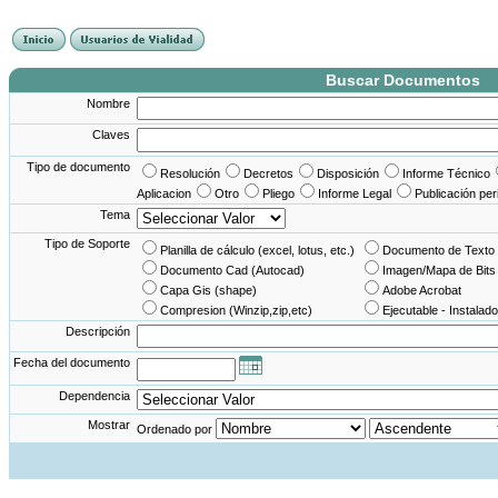
France Angleterre
France - Angleterre
Angleterre - France
Angleterre France
Buscar Documentos
Nombre
Claves
Tipo de documento
Resolución
Decretos
Disposición
Informe Técnico
Aplicacion
Otro
Pliego
Informe Legal
Publicación per
Tema
Tipo de Soporte
Planilla de cálculo (excel, lotus, etc.)
Documento de Texto 
Documento Cad (Autocad)
Imagen/Mapa de Bits
Capa Gis (shape)
Adobe Acrobat
Compresion (Winzip,zip,etc)
Ejecutable - Instalado
Descripción
Fecha del documento
Dependencia
Mostrar
Ordenado por