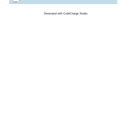
Generated
with
CodeCharge
Studio.