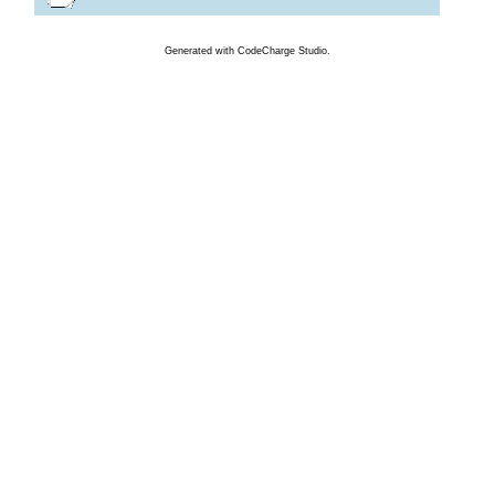
Generated
with
CodeCharge
Studio.