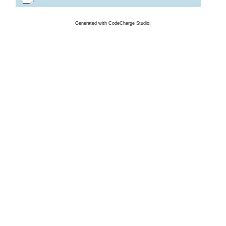
Generated
with
CodeCharge
Studio.