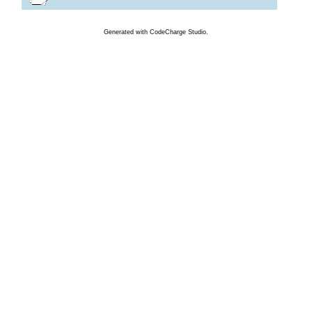
Generated
with
CodeCharge
Studio.