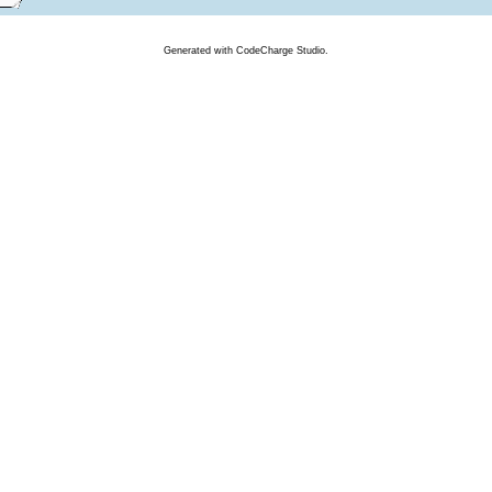
Generated
with
CodeCharge
Studio.