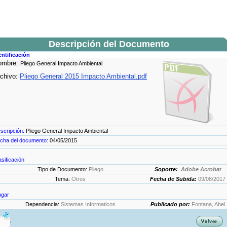
Descripción del Documento
entificación
ombre:
Pliego General Impacto Ambiental
chivo:
Pliego General 2015 Impacto Ambiental.pdf
scripción:
Pliego General Impacto Ambiental
cha del documento:
04/05/2015
asificación
Tipo de Documento:
Pliego
Soporte:
Adobe Acrobat
Tema:
Otros
Fecha de Subida:
09/08/2017
ugar
Dependencia:
Sistemas Informaticos
Publicado por:
Fontana, Abel