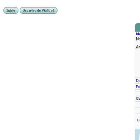
Id
N
Ar
De
Fe
Cl
L