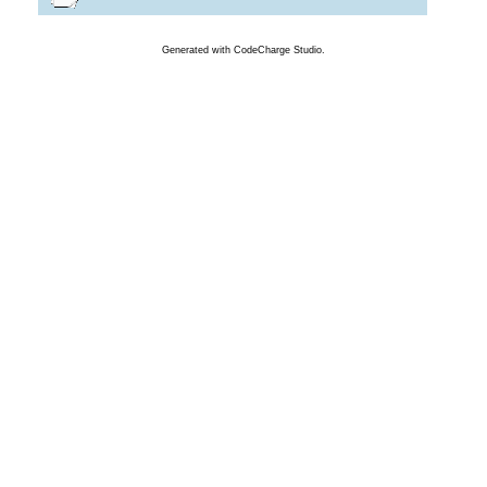
Generated
with
CodeCharge
Studio.