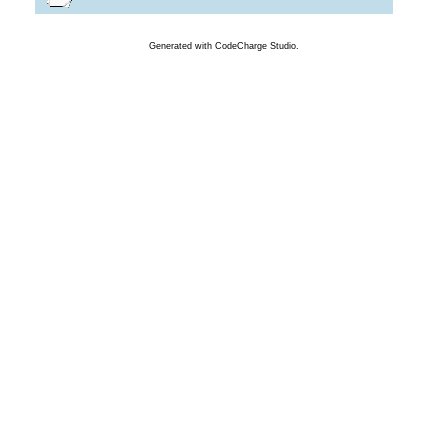
Generated
with
CodeCharge
Studio.