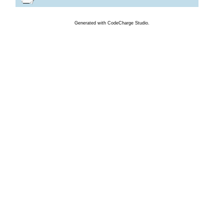
Generated
with
CodeCharge
Studio.