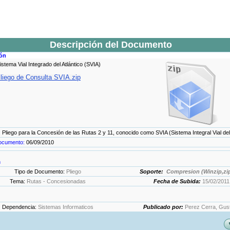
Descripción del Documento
ión
istema Vial Integrado del Atlántico (SVIA)
liego de Consulta SVIA.zip
:
Pliego para la Concesión de las Rutas 2 y 11, conocido como SVIA (Sistema Integral Vial del 
documento:
06/09/2010
n
Tipo de Documento:
Pliego
Soporte:
Compresion (Winzip,zip
Tema:
Rutas - Concesionadas
Fecha de Subida:
15/02/2011
Dependencia:
Sistemas Informaticos
Publicado por:
Perez Cerra, Gus