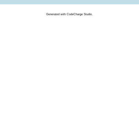
Generated
with
CodeCharge
Studio.