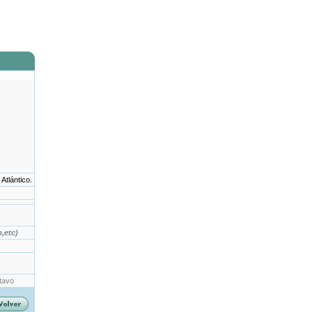
Atlántico.
,etc)
tavo