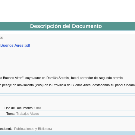
Descripción del Documento
res
 Buenos Aires.pdf
de Buenos Aires", cuyo autor es Damián Serafini, fue el acreedor del segundo premio.
e pesaje en movimiento (WIM) en la Provincia de Buenos Aires, destacando su papel fundament
Tipo de Documento:
Otro
Tema:
Trabajos Viales
endencia:
Publicaciones y Biblioteca