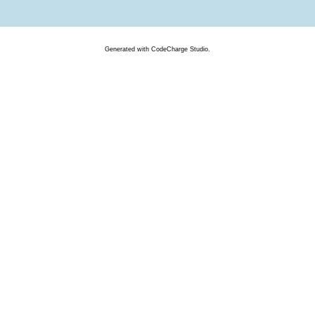
Generated
with
CodeCharge
Studio.