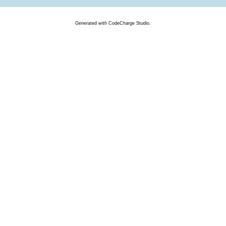
Generated
with
CodeCharge
Studio.