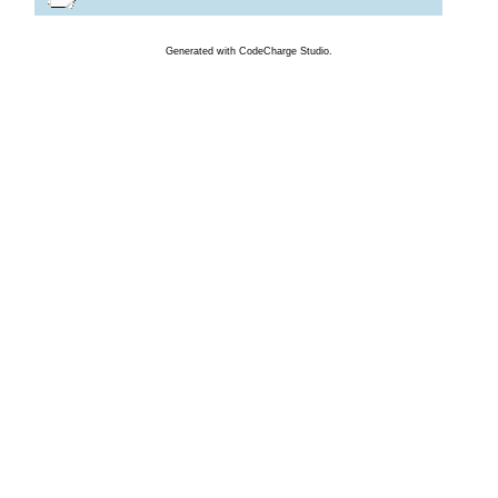
Generated
with
CodeCharge
Studio.