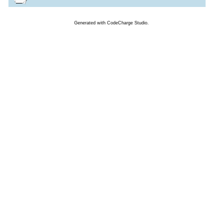
Generated
with
CodeCharge
Studio.