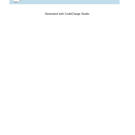
Generated
with
CodeCharge
Studio.