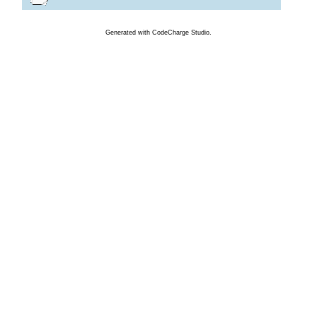
Generated
with
CodeCharge
Studio.