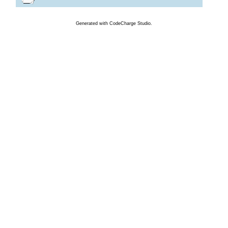
Generated
with
CodeCharge
Studio.