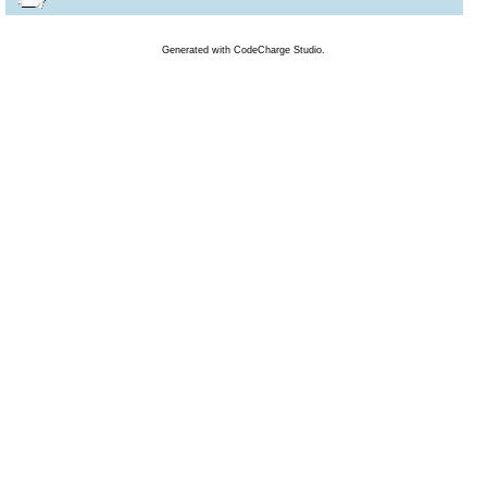
Generated
with
CodeCharge
Studio.