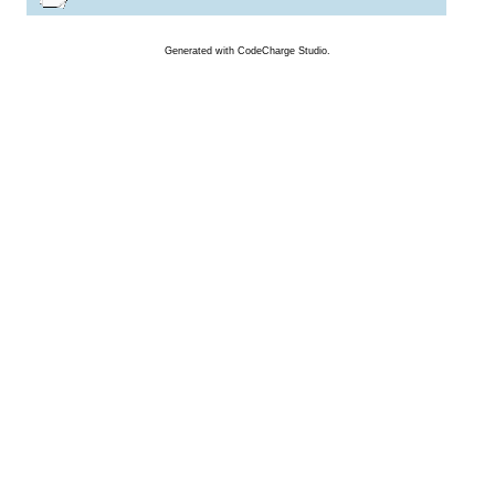
Generated
with
CodeCharge
Studio.