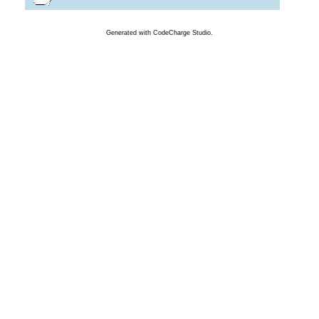
Generated
with
CodeCharge
Studio.