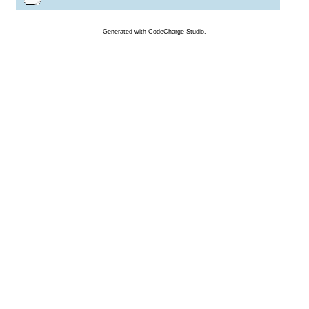
Generated
with
CodeCharge
Studio.