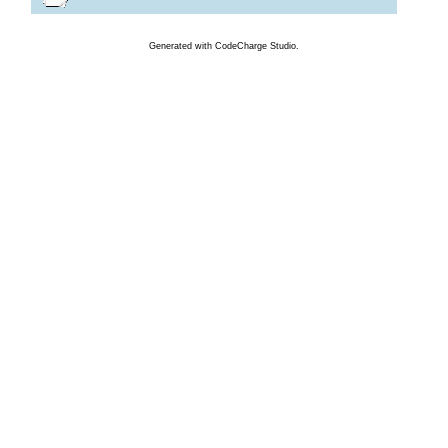
Generated
with
CodeCharge
Studio.