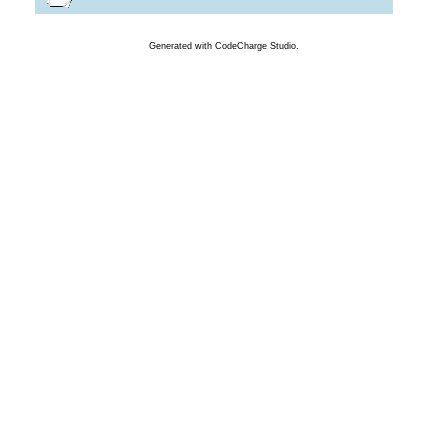
Generated
with
CodeCharge
Studio.