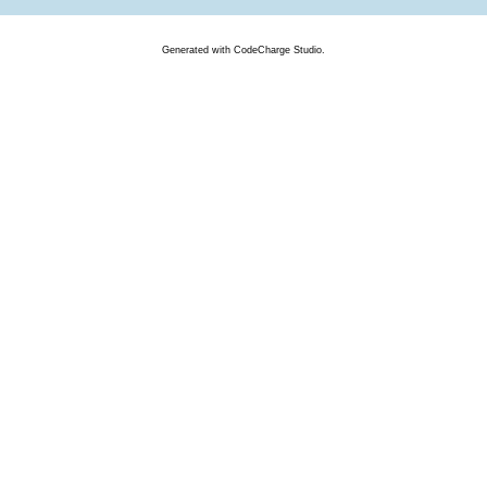
Generated
with
CodeCharge
Studio.