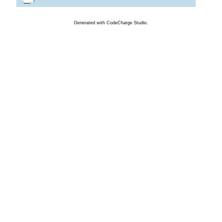
Generated
with
CodeCharge
Studio.