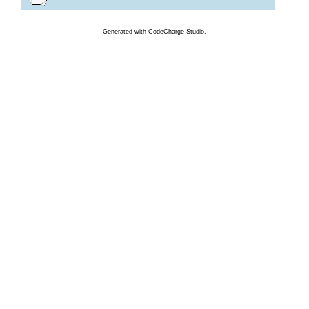
Generated
with
CodeCharge
Studio.