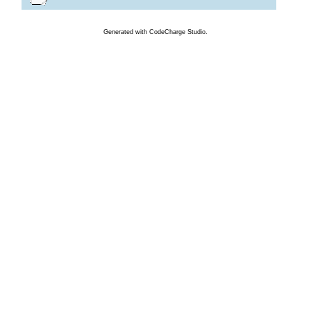
Generated
with
CodeCharge
Studio.