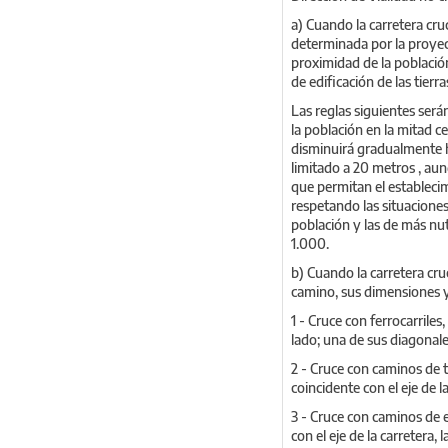
a) Cuando la carretera cr
determinada por la proyecc
proximidad de la població
de edificación de las tierra
Las reglas siguientes será
la población en la mitad ce
disminuirá gradualmente h
limitado a 20 metros , au
que permitan el establecim
respetando las situaciones
población y las de más nu
1.000.
b) Cuando la carretera cru
camino, sus dimensiones y 
1 - Cruce con ferrocarrile
lado; una de sus diagonales
2 - Cruce con caminos de 
coincidente con el eje de l
3 - Cruce con caminos de 
con el eje de la carretera,