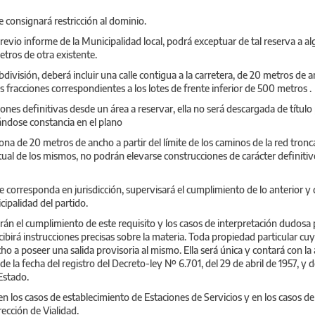
 consignará restricción al dominio.
previo informe de la Municipalidad local, podrá exceptuar de tal reserva a al
tros de otra existente.
bdivisión, deberá incluir una calle contigua a la carretera, de 20 metros d
s fracciones correspondientes a los lotes de frente inferior de 500 metros .
nes definitivas desde un área a reservar, ella no será descargada de título
jándose constancia en el plano
ona de 20 metros de ancho a partir del límite de los caminos de la red tronca
tual de los mismos, no podrán elevarse construcciones de carácter definiti
e corresponda en jurisdicción, supervisará el cumplimiento de lo anterior y 
ipalidad del partido.
rán el cumplimiento de este requisito y los casos de interpretación dudosa
recibirá instrucciones precisas sobre la materia. Toda propiedad particular cu
ho a poseer una salida provisoria al mismo. Ella será única y contará con la
de la fecha del registro del Decreto-ley Nº 6.701, del 29 de abril de 1957, y
Estado.
en los casos de establecimiento de Estaciones de Servicios y en los casos d
ección de Vialidad.