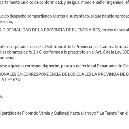
epartamento jurídico de conformidad, y de igual modo el señor Ingeniero Jef
ucido despacho compartiendo el criterio sustentado, el que ha sido aprobado
nte año;
TORIO DE VIALIDAD DE LA PROVINCIA DE BUENOS AIRES, en uso de sus atr
nte incorporados desde la Red Troncal de la Provincia , los tramos de rutas 
illas obrantes de fs. 2 a 6, conforme a lo prescripto en el Art. 6 de la Ley 631
ontiene.
ese a quienes corresponda; hecho, pase a sus efectos al Departamento Est
ONALES EN CORRESPONDENCIA DE LOS CUALES LA PROVINCIA DE B
LA LEY 6312
5.
1 (partidos de Florencio Varela y Quilmes) hasta el arroyo " La Tapera " en e