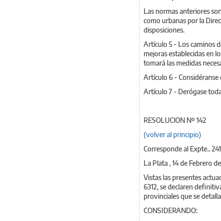
Las normas anteriores son
como urbanas por la Direc
disposiciones.
Artículo 5 - Los caminos de
mejoras establecidas en los
tomará las medidas necesa
Artículo 6 - Considéranse 
Artículo 7 - Derógase toda
RESOLUClON Nº 142
(volver al principio)
Corresponde al Expte.. 24
La Plata , 14 de Febrero d
Vistas las presentes actu
6312, se declaren definiti
provinciales que se detallan
CONSIDERANDO: