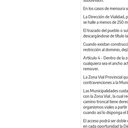
subdivisión.
En los casos de mensura se
La Dirección de Vialidad, 
se halle a menos de 250 me
El trazado del pueblo o su
descargándose de título la
Cuando existan construccio
restricción al dominio, de
Artículo 4 - Dentro de la z
cualquiera sea el ancho ac
remover.
La Zona Vial Provincial qu
contravenciones a la Munic
Las Municipalidades cuida
con la Zona Vial , la cual 
camino troncal tiene derec
organismos viales a partir 
cuando así lo disponga el 
El acceso podrá ser doble 
en cada oportunidad la Dir