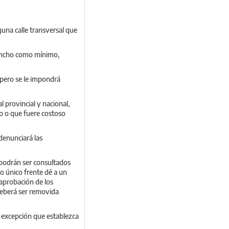
guna calle transversal que
e ancho como mínimo,
 pero se le impondrá
l provincial y nacional,
vo o que fuere costoso
denunciará las
 podrán ser consultados
yo único frente dé a un
 aprobación de los
 deberá ser removida
e excepción que establezca