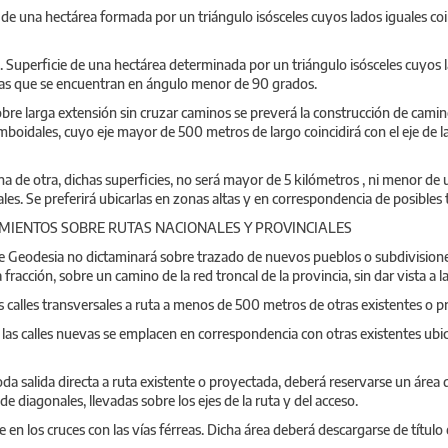
e de una hectárea formada por un triángulo isósceles cuyos lados iguales coi
. Superficie de una hectárea determinada por un triángulo isósceles cuyos l
teras que se encuentran en ángulo menor de 90 grados.
obre larga extensión sin cruzar caminos se preverá la construcción de camin
boidales, cuyo eje mayor de 500 metros de largo coincidirá con el eje de la
na de otra, dichas superficies, no será mayor de 5 kilómetros , ni menor de un
ales. Se preferirá ubicarlas en zonas altas y en correspondencia de posibles
MIENTOS SOBRE RUTAS NACIONALES Y PROVINCIALES
 de Geodesia no dictaminará sobre trazado de nuevos pueblos o subdivisione
fracción, sobre un camino de la red troncal de la provincia, sin dar vista a l
calles transversales a ruta a menos de 500 metros de otras existentes o p
e las calles nuevas se emplacen en correspondencia con otras existentes ub
a salida directa a ruta existente o proyectada, deberá reservarse un área d
 diagonales, llevadas sobre los ejes de la ruta y del acceso.
en los cruces con las vías férreas. Dicha área deberá descargarse de título 