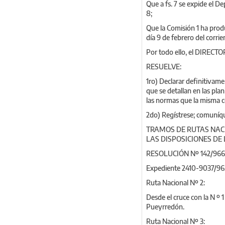
Que a fs. 7 se expide el D
8;
Que la Comisión 1 ha prod
día 9 de febrero del corrie
Por todo ello, el DIREC
RESUELVE:
1ro) Declarar definitivame
que se detallan en las plan
las normas que la misma c
2do) Regístrese; comuníqu
TRAMOS DE RUTAS NACI
LAS DISPOSICIONES DE 
RESOLUCIÓN Nº 142/966
Expediente 2410-9037/96
Ruta Nacional Nº 2:
Desde el cruce con la N º 
Pueyrredón.
Ruta Nacional Nº 3: