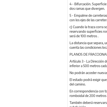
4 - Bifurcación. Superfici
dos ramas que divergen.
5 - Empalme de carreteras
con los ejes de las carre
c) Cuando la traza corra s
reservando superficies rom
será de 100 metros .
La distancia que separa, u
cuenta las condiciones loc
PLANOS DE FRACCIONA
Artículo 3 - La Dirección
inferior a 500 metros cada 
No podrán acceder nuevas 
El estado podrá exigir qu
del camino.
En correspondencia con tod
romboidal de 200 metros de
También deberá reservarse 