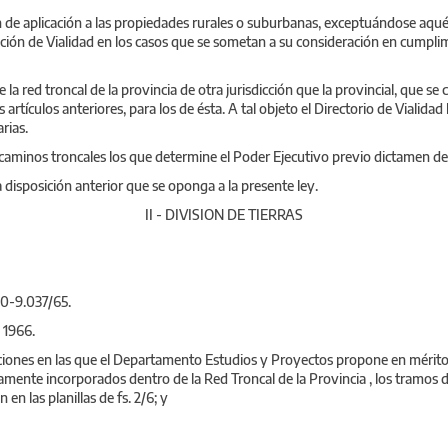
 de aplicación a las propiedades rurales o suburbanas, exceptuándose aquél
ción de Vialidad en los casos que se sometan a su consideración en cumplim
 la red troncal de la provincia de otra jurisdicción que la provincial, que s
 artículos anteriores, para los de ésta. A tal objeto el Directorio de Vialidad
rias.
caminos troncales los que determine el Poder Ejecutivo previo dictamen del
 disposición anterior que se oponga a la presente ley.
II - DIVISION DE TIERRAS
10-9.037/65.
e 1966.
aciones en las que el Departamento Estudios y Proyectos propone en mérito 
vamente incorporados dentro de la Red Troncal de la Provincia , los tramos 
 en las planillas de fs. 2/6; y