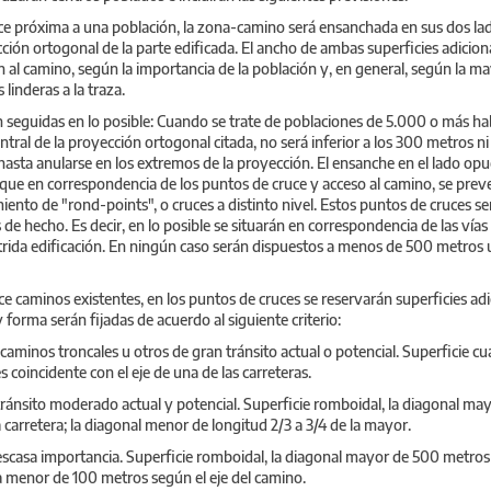
uce próxima a una población, la zona-camino será ensanchada en sus dos lad
ión ortogonal de la parte edificada. El ancho de ambas superficies adiciona
n al camino, según la importancia de la población y, en general, según la 
s linderas a la traza.
n seguidas en lo posible: Cuando se trate de poblaciones de 5.000 o más ha
ntral de la proyección ortogonal citada, no será inferior a los 300 metros ni 
asta anularse en los extremos de la proyección. El ensanche en el lado o
nque en correspondencia de los puntos de cruce y acceso al camino, se preve
iento de "rond-points", o cruces a distinto nivel. Estos puntos de cruces 
 de hecho. Es decir, en lo posible se situarán en correspondencia de las vías
trida edificación. En ningún caso serán dispuestos a menos de 500 metros 
ce caminos existentes, en los puntos de cruces se reservarán superficies adi
forma serán fijadas de acuerdo al siguiente criterio:
s, caminos troncales u otros de gran tránsito actual o potencial. Superficie 
 coincidente con el eje de una de las carreteras.
tránsito moderado actual y potencial. Superficie romboidal, la diagonal ma
a carretera; la diagonal menor de longitud 2/3 a 3/4 de la mayor.
escasa importancia. Superficie romboidal, la diagonal mayor de 500 metros
 la menor de 100 metros según el eje del camino.