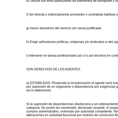
e) Utilizar con fines particulares los elementos de transporte y út
f) Ser directa o indirectamente proveedor o contratista habitu
g) Hacer abandono del servicio sin causa justificada.
h) Exigir adhesiones políticas, religiosas y/o sindicales a otro
i) Intervenir en tareas profesionales por sí o por terceros en con
SON DERECHOS DE LOS AGENTES:
a) ESTABILIDAD: Producida la incorporación el agente será inam
por supresión de un organismo o dependencia por exigencias ge
así lo determinen.
Si la supresión de dependencias obedeciera a un ordenamiento
categoría. No podrá ser exonerado, declarado cesante, ni suspe
sumario administrativo, ordenado por autoridad competente. Nin
alteraciones en actividad funcional por motivos de convicción filo