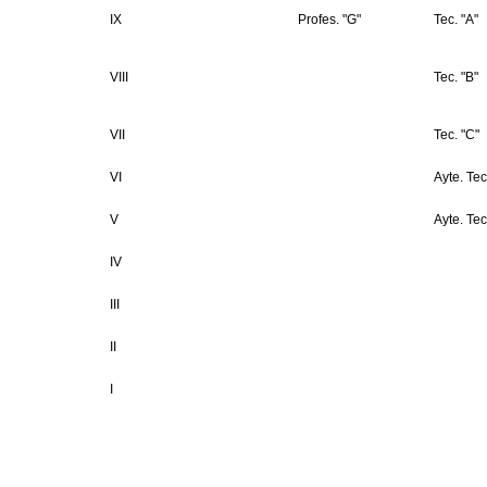
IX
Profes. "G"
Tec. "A"
VIII
Tec. "B"
VII
Tec. "C"
VI
Ayte. Tec
V
Ayte. Tec
IV
III
II
I