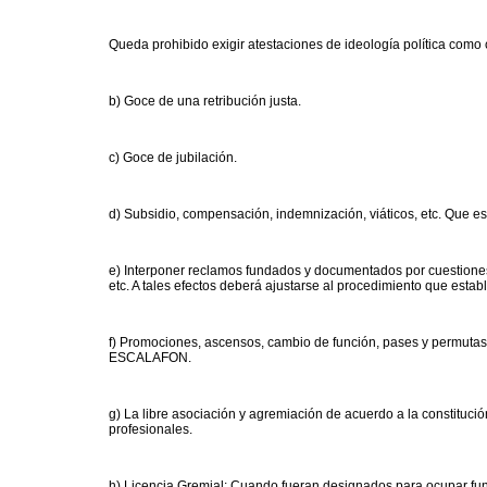
Queda prohibido exigir atestaciones de ideología política como c
b) Goce de una retribución justa.
c) Goce de jubilación.
d) Subsidio, compensación, indemnización, viáticos, etc. Que est
e) Interponer reclamos fundados y documentados por cuestiones 
etc. A tales efectos deberá ajustarse al procedimiento que e
f) Promociones, ascensos, cambio de función, pases y permutas,
ESCALAFON.
g) La libre asociación y agremiación de acuerdo a la constituc
profesionales.
h) Licencia Gremial: Cuando fueran designados para ocupar fu