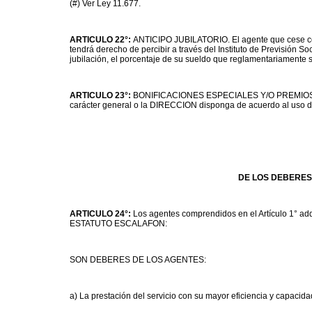
(#) Ver Ley 11.677.
ARTICULO 22°:
ANTICIPO JUBILATORIO. El agente que cese con 
tendrá derecho de percibir a través del Instituto de Previsión S
jubilación, el porcentaje de su sueldo que reglamentariamente 
ARTICULO 23°:
BONIFICACIONES ESPECIALES Y/O PREMIOS. En 
carácter general o la DIRECCION disponga de acuerdo al uso de
DE LOS DEBERES
ARTICULO 24°:
Los agentes comprendidos en el Artículo 1° adq
ESTATUTO ESCALAFON:
SON DEBERES DE LOS AGENTES:
a) La prestación del servicio con su mayor eficiencia y capacida