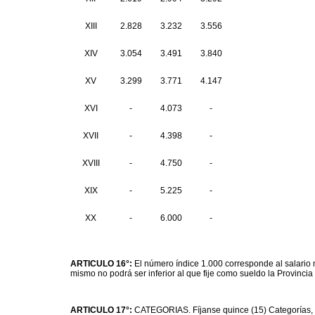
XIII
2.828
3.232
3.556
XIV
3.054
3.491
3.840
XV
3.299
3.771
4.147
XVI
-
4.073
-
XVII
-
4.398
-
XVIII
-
4.750
-
XIX
-
5.225
-
XX
-
6.000
-
ARTICULO 16°:
El número índice 1.000 corresponde al salario 
mismo no podrá ser inferior al que fije como sueldo la Provincia
ARTICULO 17°:
CATEGORIAS. Fíjanse quince (15) Categorías, c