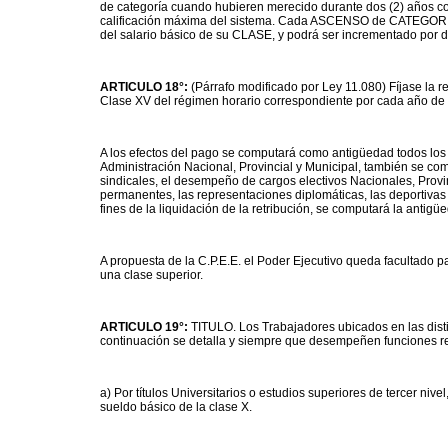
de categoría cuando hubieren merecido durante dos (2) años cont
calificación máxima del sistema. Cada ASCENSO de CATEGORIA 
del salario básico de su CLASE, y podrá ser incrementado por de
ARTICULO 18°:
(Párrafo modificado por Ley 11.080) Fíjase la r
Clase XV del régimen horario correspondiente por cada año de 
A los efectos del pago se computará como antigüedad todos los s
Administración Nacional, Provincial y Municipal, también se com
sindicales, el desempeño de cargos electivos Nacionales, Provi
permanentes, las representaciones diplomáticas, las deportivas y 
fines de la liquidación de la retribución, se computará la antig
A propuesta de la C.P.E.E. el Poder Ejecutivo queda facultado p
una clase superior.
ARTICULO 19°:
TITULO. Los Trabajadores ubicados en las distint
continuación se detalla y siempre que desempeñen funciones rel
a) Por títulos Universitarios o estudios superiores de tercer niv
sueldo básico de la clase X.