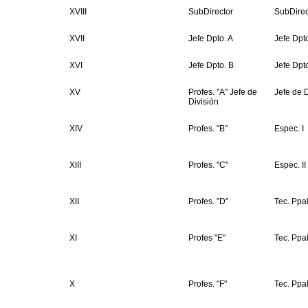
XVIII
SubDirector
SubDirec
XVII
Jefe Dpto. A
Jefe Dpto
XVI
Jefe Dpto. B
Jefe Dpt
XV
Profes. "A" Jefe de
Jefe de D
División
XIV
Profes. "B"
Espec. I
XIII
Profes. "C"
Espec. II
XII
Profes. "D"
Tec. Ppal
XI
Profes "E"
Tec. Ppal
X
Profes. "F"
Tec. Ppal