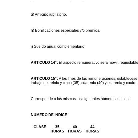
g) Anticipo jubilatorio.
h) Bonificaciones especiales y/o premios.
i) Sueldo anual complementario.
ARTICULO 14°:
El aspecto remunerativo será móvil, reajustable
ARTICULO 15°:
A los fines de las remuneraciones, establéces
trabajo de treinta y cinco (35), cuarenta (40) y cuarenta y cuatr
Corresponde a las mismas los siguientes números índices:
NUMERO DE INDICE
CLASE
35
40
44
HORAS
HORAS
HORAS